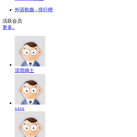
外语歌曲 - 排行榜
活跃会员
更多..
流氓骑士
xxxx