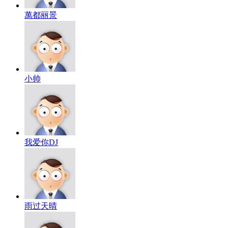
萬都丽景
小帅
我爱你DJ
雨过天晴