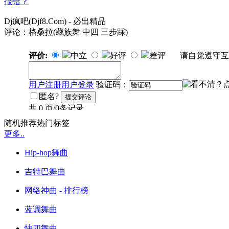
报错？
Dj疯吧(Djf8.Com) - 必出精品
评论：格桑拉(藏族舞 中四 三步踩)
随机推荐热门标签
更多..
Hip-hop舞曲
吉特巴舞曲
网络神曲 - 排行榜
蓝调舞曲
快四舞曲