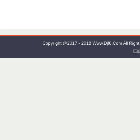
Copyright @2017 - 2018 Www.Djf8.Com Al
页面