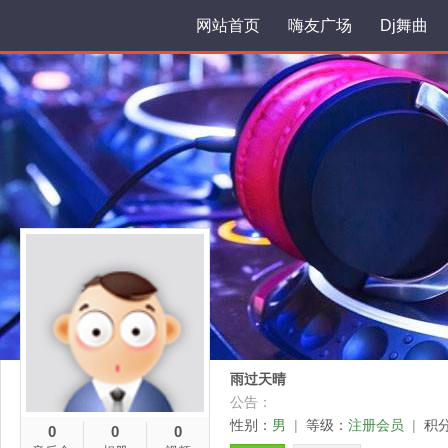
网站首页
嗨友广场
Dj舞曲
雨过天晴
公告：
性别：
男
|
等级：
注册会员
|
积
0
0
0