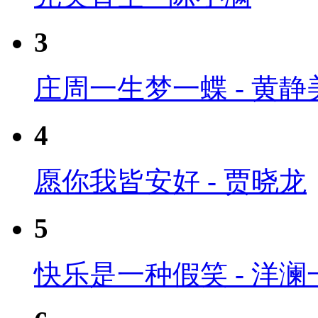
3
庄周一生梦一蝶 - 黄静
4
愿你我皆安好 - 贾晓龙
5
快乐是一种假笑 - 洋澜