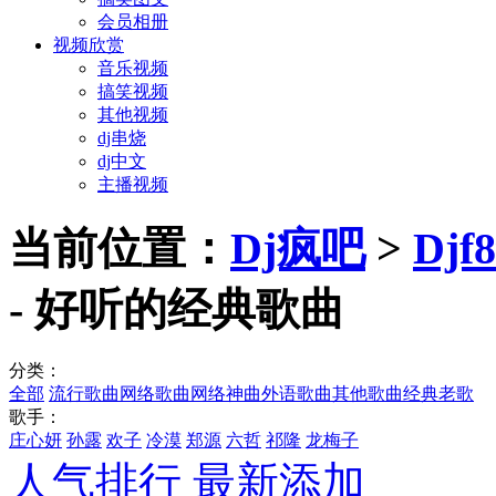
会员相册
视频欣赏
音乐视频
搞笑视频
其他视频
dj串烧
dj中文
主播视频
当前位置：
Dj疯吧
>
Dj
- 好听的经典歌曲
分类：
全部
流行歌曲
网络歌曲
网络神曲
外语歌曲
其他歌曲
经典老歌
歌手：
庄心妍
孙露
欢子
冷漠
郑源
六哲
祁隆
龙梅子
人气排行
最新添加