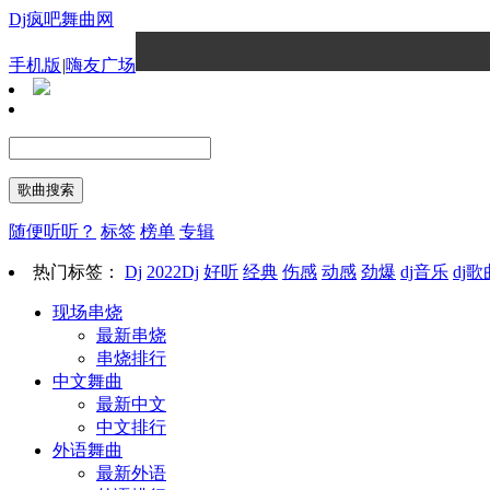
Dj疯吧舞曲网
手机版
|
嗨友广场
随便听听？
标签
榜单
专辑
热门标签：
Dj
2022Dj
好听
经典
伤感
动感
劲爆
dj音乐
dj歌
现场串烧
最新串烧
串烧排行
中文舞曲
最新中文
中文排行
外语舞曲
最新外语