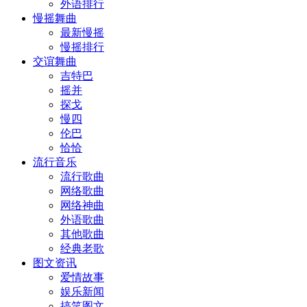
外语排行
慢摇舞曲
最新慢摇
慢摇排行
交谊舞曲
吉特巴
摇并
探戈
慢四
伦巴
恰恰
流行音乐
流行歌曲
网络歌曲
网络神曲
外语歌曲
其他歌曲
经典老歌
图文资讯
爱情故事
娱乐新闻
搞笑图文