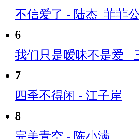
不信爱了 - 陆杰_菲菲
6
我们只是暧昧不是爱 -
7
四季不得闲 - 江子岸
8
完美青空 - 陈小满