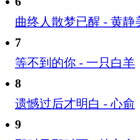
6
曲终人散梦已醒 - 黄静
7
等不到的你 - 一只白羊
8
遗憾过后才明白 - 心俞
9