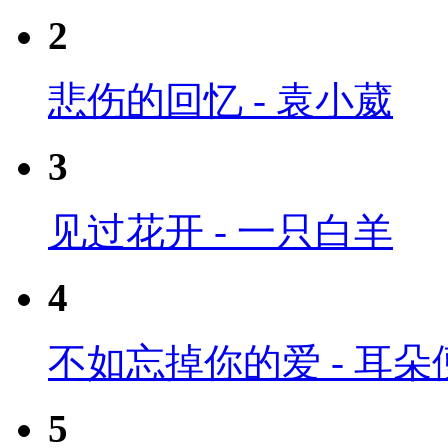
2
悲伤的回忆 - 袁小葳
3
见过花开 - 一只白羊
4
不如忘掉你的爱 - 耳
5